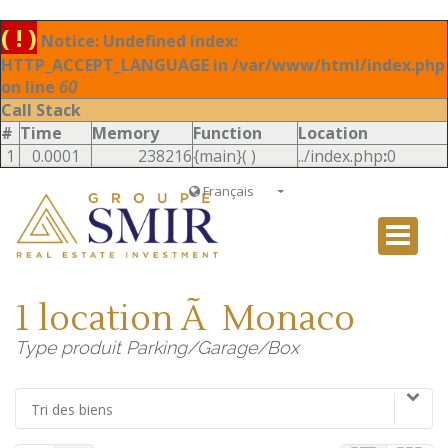
( ! )
Notice: Undefined index:
HTTP_ACCEPT_LANGUAGE in /var/www/html/index.php
on line
60
Call Stack
#
Time
Memory
Function
Location
1
0.0001
238216
{main}( )
../index.php
:
0
Français
Français
English
Ð ÑƒÑÑÐºÐ¸Ð¹
1 location Ã Monaco
Italiano
Type produit Parking/Garage/Box
Tri des biens