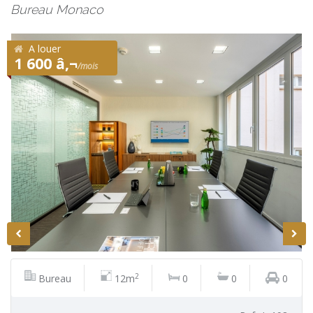
Bureau Monaco
A louer
1 600 â‚¬
/mois
2
Bureau
12m
0
0
0