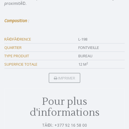
proximitÃ©.
Composition
:
RÃ©FÃ©RENCE
L-198
QUARTIER
FONTVIEILLE
TYPE PRODUIT
BUREAU
2
SUPERFICIE TOTALE
12 M
IMPRIMER
Pour plus
d'informations
TÃ©l.: +377 92 16 58 00