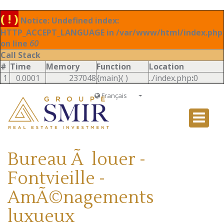
( ! )
Notice: Undefined index:
HTTP_ACCEPT_LANGUAGE in /var/www/html/index.php
on line
60
Call Stack
#
Time
Memory
Function
Location
1
0.0001
237048
{main}( )
../index.php
:
0
Français
Français
English
Ð ÑƒÑÑÐºÐ¸Ð¹
Bureau Ã louer -
Italiano
Fontvieille -
AmÃ©nagements
luxueux