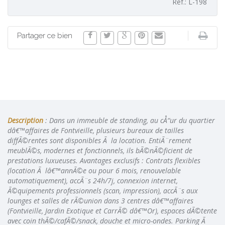
Ref.: L-198
Partager ce bien
Description
: Dans un immeuble de standing, au cÅ“ur du quartier
dâ€™affaires de Fontvieille, plusieurs bureaux de tailles
diffÃ©rentes sont disponibles Ã la location. EntiÃ¨rement
meublÃ©s, modernes et fonctionnels, ils bÃ©nÃ©ficient de
prestations luxueuses. Avantages exclusifs : Contrats flexibles
(location Ã lâ€™annÃ©e ou pour 6 mois, renouvelable
automatiquement), accÃ¨s 24h/7j, connexion internet,
Ã©quipements professionnels (scan, impression), accÃ¨s aux
lounges et salles de rÃ©union dans 3 centres dâ€™affaires
(Fontvieille, Jardin Exotique et CarrÃ© dâ€™Or), espaces dÃ©tente
avec coin thÃ©/cafÃ©/snack, douche et micro-ondes. Parking Ã