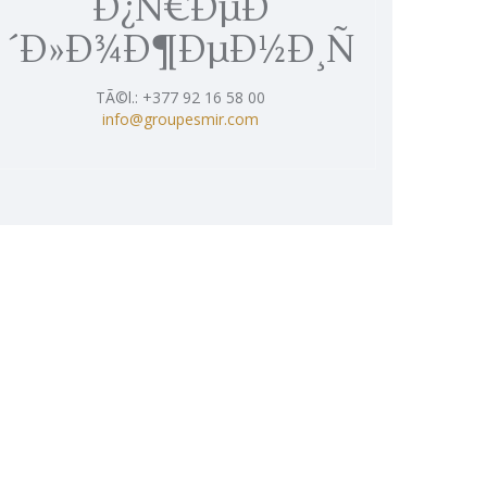
Ð¿Ñ€ÐµÐ
´Ð»Ð¾Ð¶ÐµÐ½Ð¸Ñ
TÃ©l.: +377 92 16 58 00
info@groupesmir.com