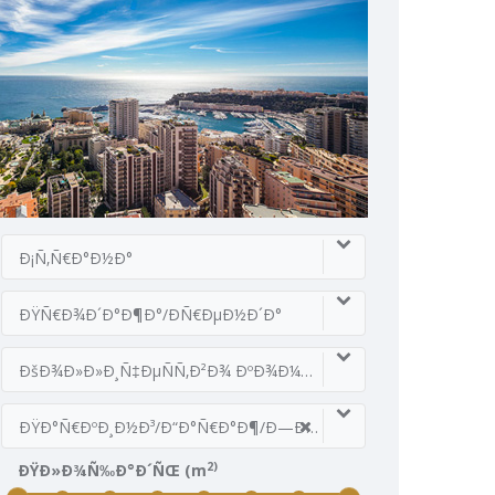
Ð¡Ñ‚Ñ€Ð°Ð½Ð°
ÐŸÑ€Ð¾Ð´Ð°Ð¶Ð°/ÐÑ€ÐµÐ½Ð´Ð°
ÐšÐ¾Ð»Ð»Ð¸Ñ‡ÐµÑÑ‚Ð²Ð¾ ÐºÐ¾Ð¼Ð½Ð°Ñ‚
ÐŸÐ°Ñ€ÐºÐ¸Ð½Ð³/Ð“Ð°Ñ€Ð°Ð¶/Ð—Ð°ÐºÑ€Ñ‹Ñ‚Ñ‹Ð¹ Ð±Ð¾ÐºÑ
2)
ÐŸÐ»Ð¾Ñ‰Ð°Ð´ÑŒ (m