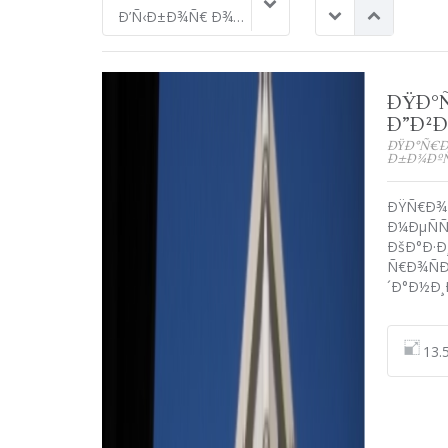
Ð’Ñ‹Ð±Ð¾Ñ€ Ð¾Ð±ÑŠÐµÐºÑ‚Ð°
ÐŸÐ°
Ð”Ð²
ÐŸÐ°Ñ€Ð
Ð±Ð¾ÐºÑ
ÐŸÑ€Ð¾
Ð¼ÐµÑÑ
ÐšÐ°Ð·
Ñ€Ð¾Ñ
´Ð°Ð½Ð¸
13.