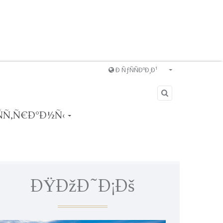
Ð ÑƒÑÑÐºÐ¸Ð¹
Français
English
ÑÑ‚Ñ€Ð°Ð½Ñ‹
Ð ÑƒÑÑÐºÐ¸Ð¹
Italiano
ÐŸÐžÐ˜Ð¡Ðš