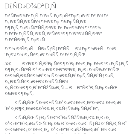
Ð£ÑÐ»Ð¾Ð²Ð¸Ñ
Ð£ÑÐ»Ð¾Ð²Ð¸Ñ Ð´Ð»Ñ Ð¿ÐµÑ€ÐµÐµÐ·Ð´Ð° Ð½Ð°
Ð¿Ð¾ÑÑ‚Ð¾ÑÐ½Ð½Ð¾Ðµ Ð¼ÐµÑÑ‚Ð¾
Ð¶Ð¸Ñ‚ÐµÐ»ÑŒÑÑ‚Ð²Ð¾ Ð² ÐœÐ¾Ð½Ð°ÐºÐ¾
Ð·Ð°Ð²Ð¸ÑÑÑ‚ Ð¾Ñ‚ Ð³Ñ€Ð°Ð¶Ð´Ð°Ð½ÑÑ‚Ð²Ð°
Ð·Ð°ÑÐ²Ð¸Ñ‚ÐµÐ»Ñ.
Ð’Ð¾ Ð²ÑÐµÑ… ÑÐ»ÑƒÑ‡Ð°ÑÑ…, Ð½ÐµÐ¾Ð±Ñ…Ð¾Ð
´Ð¸Ð¼Ð¾ Ð¿Ñ€ÐµÐ´Ð¾ÑÑ‚Ð°Ð²Ð¸Ñ‚ÑŒ :
âž¢ ÐŸÐ¾Ð´Ñ‚Ð²ÐµÑ€Ð¶Ð´ÐµÐ½Ð¸Ðµ Ð½Ð°Ð»Ð¸Ñ‡Ð¸Ñ
Ð¶Ð¸Ð»ÑŒÑ Ð² ÐœÐ¾Ð½Ð°ÐºÐ¾, Ð¿Ð»Ð¾Ñ‰Ð°Ð´ÑŒ
ÐºÐ¾Ñ‚Ð¾Ñ€Ð¾Ð³Ð¾ ÑÐ¾Ð¾Ñ‚Ð²ÐµÑ‚ÑÑ‚Ð²ÑƒÐµÑ‚
Ð¿Ð¾Ñ‚Ñ€ÐµÐ±Ð½Ð¾ÑÑ‚ÑÐ¼
Ð¿Ñ€Ð¾Ð¶Ð¸Ð²Ð°ÑŽÑ‰Ð¸Ñ…. Ð—Ð°ÑÐ²Ð¸Ñ‚ÐµÐ»ÑŒ
Ð¼Ð¾Ð¶ÐµÑ‚:
- Ð‘Ñ‹Ñ‚ÑŒ ÑÐ¾Ð±ÑÑ‚Ð²ÐµÐ½Ð½Ð¸ÐºÐ¾Ð¼ Ð½ÐµÐ
´Ð²Ð¸Ð¶Ð¸Ð¼Ð¾Ð³Ð¾ Ð¸Ð¼ÑƒÑ‰ÐµÑÑ‚Ð²Ð°,
- Ð‘Ñ‹Ñ‚ÑŒ ÑƒÐ¿Ñ€Ð°Ð²Ð»ÑÑŽÑ‰Ð¸Ð¼ Ð¸Ð»Ð¸
Ð²Ð»Ð°Ð´ÐµÐ»ÑŒÑ†ÐµÐ¼ Ð´Ð¾Ð»ÐµÐ¹ ÑƒÑ‡Ð°ÑÑ‚Ð¸Ñ Ð²
ÐºÐ¾Ð¼Ð¿Ð°Ð½Ð¸Ð¸, Ð²Ð»Ð°Ð´ÐµÑŽÑ‰ÐµÐ¹ Ð½ÐµÐ