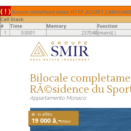
( ! )
Notice: Undefined index: HTTP_ACCEPT_LANGUAGE 
Call Stack
#
Time
Memory
Function
1
0.0001
237048
{main}( )
Bilocale completamen
RÃ©sidence du Sport
Appartamento Monaco
In affito
19 000 â‚¬
/Mese