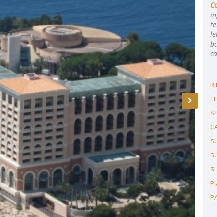
C
in
te
le
ba
ca
R
TI
S
C
SU
SU
S
P
P