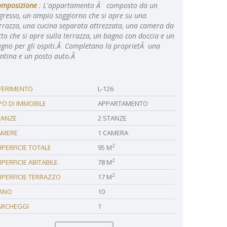
omposizione
: L'appartamento Ã¨ composto da un
gresso, un ampio soggiorno che si apre su una
rrazza, una cucina separata attrezzata, una camera da
tto che si apre sulla terrazza, un bagno con doccia e un
gno per gli ospiti.Â Completano la proprietÃ una
ntina e un posto auto.Â
IFERIMENTO
L-126
PO DI IMMOBILE
APPARTAMENTO
TANZE
2 STANZE
AMERE
1 CAMERA
2
PERFICIE TOTALE
95 M
2
PERFICIE ABITABILE
78 M
2
UPERFICIE TERRAZZO
17 M
IANO
10
ARCHEGGI
1