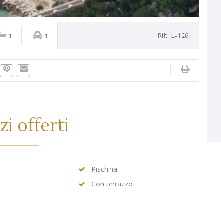
Rif:: L-126
1
1
zi offerti
Pischina
Con terrazzo