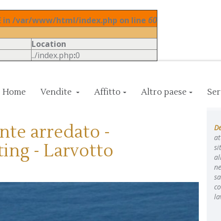
in /var/www/html/index.php on line
60
Location
../index.php
:
0
Home
Vendite
Affitto
Altro paese
Ser
te arredato -
De
at
ing - Larvotto
si
al
ne
sa
co
la