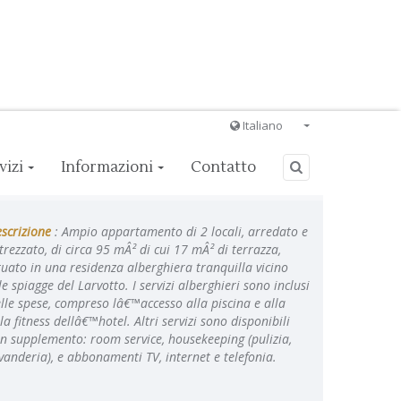
Italiano
Français
vizi
Informazioni
Contatto
English
Ð ÑƒÑÑÐºÐ¸Ð¹
scrizione
: Ampio appartamento di 2 locali, arredato e
Italiano
trezzato, di circa 95 mÂ² di cui 17 mÂ² di terrazza,
tuato in una residenza alberghiera tranquilla vicino
le spiagge del Larvotto. I servizi alberghieri sono inclusi
lle spese, compreso lâ€™accesso alla piscina e alla
la fitness dellâ€™hotel. Altri servizi sono disponibili
n supplemento: room service, housekeeping (pulizia,
vanderia), e abbonamenti TV, internet e telefonia.