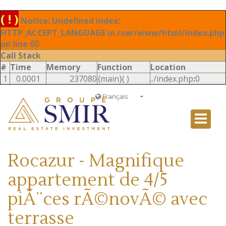
( ! )
Notice: Undefined index:
HTTP_ACCEPT_LANGUAGE in /var/www/html/index.php
on line
60
Call Stack
#
Time
Memory
Function
Location
1
0.0001
237080
{main}( )
../index.php
:
0
Français
Français
English
Ð ÑƒÑÑÐºÐ¸Ð¹
Rocazur - Magnifique
Italiano
appartement de 4/5
piÃ¨ces rÃ©novÃ© avec
terrasse