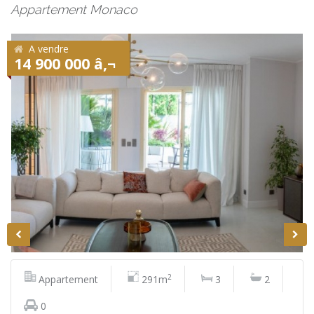
Appartement Monaco
A vendre
14 900 000 â‚¬
2
Appartement
291m
3
2
0