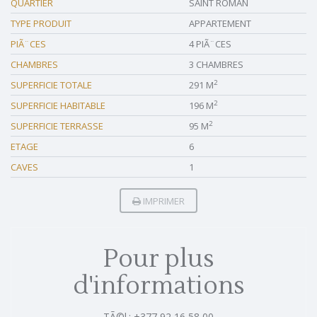
QUARTIER
SAINT ROMAN
TYPE PRODUIT
APPARTEMENT
PIÃ¨CES
4 PIÃ¨CES
CHAMBRES
3 CHAMBRES
2
SUPERFICIE TOTALE
291 M
2
SUPERFICIE HABITABLE
196 M
2
SUPERFICIE TERRASSE
95 M
ETAGE
6
CAVES
1
IMPRIMER
Pour plus
d'informations
TÃ©l.: +377 92 16 58 00