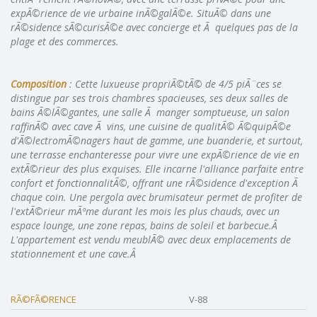
expÃ©rience de vie urbaine inÃ©galÃ©e. SituÃ© dans une
rÃ©sidence sÃ©curisÃ©e avec concierge et Ã quelques pas de la
plage et des commerces.
Composition
: Cette luxueuse propriÃ©tÃ© de 4/5 piÃ¨ces se
distingue par ses trois chambres spacieuses, ses deux salles de
bains Ã©lÃ©gantes, une salle Ã manger somptueuse, un salon
raffinÃ© avec cave Ã vins, une cuisine de qualitÃ© Ã©quipÃ©e
d'Ã©lectromÃ©nagers haut de gamme, une buanderie, et surtout,
une terrasse enchanteresse pour vivre une expÃ©rience de vie en
extÃ©rieur des plus exquises. Elle incarne l'alliance parfaite entre
confort et fonctionnalitÃ©, offrant une rÃ©sidence d'exception Ã
chaque coin. Une pergola avec brumisateur permet de profiter de
l'extÃ©rieur mÃªme durant les mois les plus chauds, avec un
espace lounge, une zone repas, bains de soleil et barbecue.Â
L'appartement est vendu meublÃ© avec deux emplacements de
stationnement et une cave.Â
RÃ©FÃ©RENCE
V-88