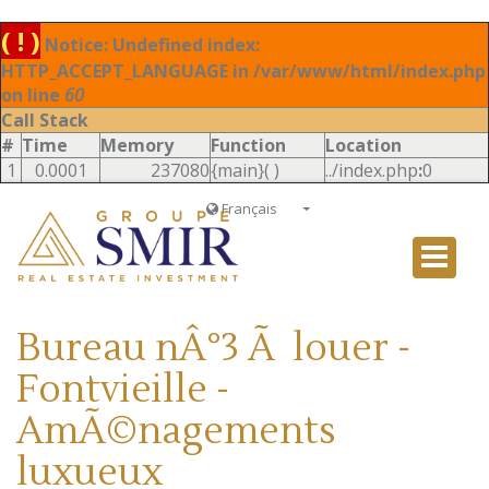
( ! )
Notice: Undefined index:
HTTP_ACCEPT_LANGUAGE in /var/www/html/index.php
on line
60
Call Stack
#
Time
Memory
Function
Location
1
0.0001
237080
{main}( )
../index.php
:
0
Français
Français
English
Ð ÑƒÑÑÐºÐ¸Ð¹
Bureau nÂ°3 Ã louer -
Italiano
Fontvieille -
AmÃ©nagements
luxueux