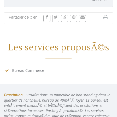
Partager ce bien
Les services proposÃ©s
Bureau Commerce
Description
: SituÃ©s dans un immeuble de bon standing dans le
quartier de Fontvieille, bureau de 40mÂ² Ã loyer. Le bureau est
entiÃ¨rement meublÃ© et bÃ©nÃ©ficient des prestations et
rÃ©novations luxueuses. Parking Ã proximitÃ©. Les services
inclus: espace multimÃ©dia, salle de rÃ©union, espace cafeteria,