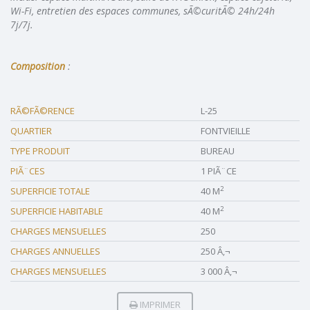
Wi-Fi, entretien des espaces communes, sÃ©curitÃ© 24h/24h
7j/7j.
Composition
:
RÃ©FÃ©RENCE
L-25
QUARTIER
FONTVIEILLE
TYPE PRODUIT
BUREAU
PIÃ¨CES
1 PIÃ¨CE
2
SUPERFICIE TOTALE
40 M
2
SUPERFICIE HABITABLE
40 M
CHARGES MENSUELLES
250
CHARGES ANNUELLES
250 Â‚¬
CHARGES MENSUELLES
3 000 Â‚¬
IMPRIMER