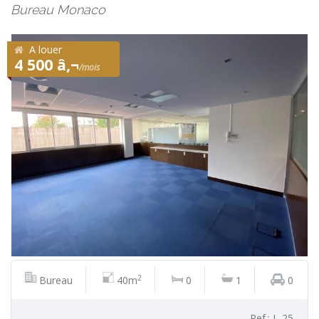
Bureau Monaco
A louer
4 500 â‚¬
/mois
2
Bureau
40m
0
1
0
Ref.: L-25