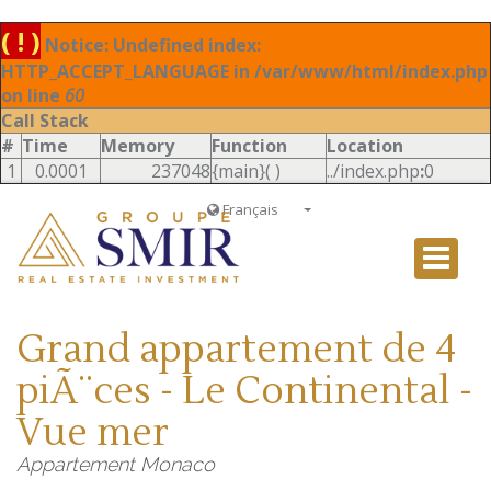
( ! )
Notice: Undefined index:
HTTP_ACCEPT_LANGUAGE in /var/www/html/index.php
on line
60
Call Stack
#
Time
Memory
Function
Location
1
0.0001
237048
{main}( )
../index.php
:
0
Français
Français
English
Ð ÑƒÑÑÐºÐ¸Ð¹
Grand appartement de 4
Italiano
piÃ¨ces - Le Continental -
Vue mer
Appartement Monaco