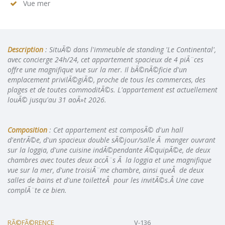
Vue mer
Description
: SituÃ© dans l'immeuble de standing 'Le Continental',
avec concierge 24h/24, cet appartement spacieux de 4 piÃ¨ces
offre une magnifique vue sur la mer. Il bÃ©nÃ©ficie d'un
emplacement privilÃ©giÃ©, proche de tous les commerces, des
plages et de toutes commoditÃ©s. L'appartement est actuellement
louÃ© jusqu'au 31 aoÃ»t 2026.
Composition
: Cet appartement est composÃ© d'un hall
d'entrÃ©e, d'un spacieux double sÃ©jour/salle Ã manger ouvrant
sur la loggia, d'une cuisine indÃ©pendante Ã©quipÃ©e, de deux
chambres avec toutes deux accÃ¨s Ã la loggia et une magnifique
vue sur la mer, d'une troisiÃ¨me chambre, ainsi queÂ de deux
salles de bains et d'une toiletteÂ pour les invitÃ©s.Â Une cave
complÃ¨te ce bien.
RÃ©FÃ©RENCE
V-136