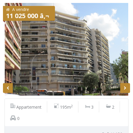
A vendre
11 025 000 â‚¬
2
Appartement
195m
3
2
0