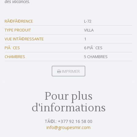
des vacances.
RÃ©FÃ©RENCE
L-72
TYPE PRODUIT
VILLA
VUE INTÃ©RESSANTE
1
PIÃ¨CES
6 PIÃ¨CES
CHAMBRES
5 CHAMBRES
IMPRIMER
Pour plus
d'informations
TÃ©l.: +377 92 16 58 00
info@groupesmir.com