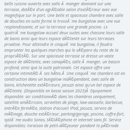
belle cuisine ouverte avec salle Ã manger donnant sur une
terrasse, dotÃ©e d'un agrÃ©able salon d'extÃ©rieur avec vue
magnifique sur le port. Une belle et spacieuse chambre avec salle
de douches en suite forme le troisiÃ¨me bungalow avec une vue
resplendissante, et sur la terrasse une grande piscine. Le
quatriÃ¨me bungalow accueil deux suites avec chacune leurs salle
de bains ainsi que leurs espace dÃ©tente sur leurs terrasses
privative. Pour atteindre le cinquiÃ¨me bungalow, il faudra
emprunter les quelques marches qui le sÃ©pare du reste de la
propriÃ©tÃ©. Sur une spacieuse terrasse se dresse un vaste
espace de dÃ©tente, avec canapÃ©s, salle Ã manger, un bassin
profond, ainsi que la suite patronale. Cet espace offre une
certaine intimitÃ© Ã ses hÃ´tes.Â Une cinquiÃ¨me chambre est en
construction dans un bungalow indÃ©pendant, avec salle de
bains, kitchenette extÃ©rieure, jacuzzi ainsi qu'un bel espace de
dÃ©tente. (Disponible en basse saison 2023)Â Equipement
disponible: air conditionnÃ© dans les chambres uniquement,
satellite amÃ©ricain, serviettes de plage, lave-vaisselle, barbecue,
entrÃ©e fermÃ©e, station d'accueil IPod, jacuzzi, service de
mÃ©nage, douche extÃ©rieur, parking/garage, piscine, coffre-fort,
systÃ¨me audio Sonos, tÃ©lÃ©phone et internet sans fil. Service
disponibles: livraison de petit-dÃ©jeuner pendant la pÃ©riode